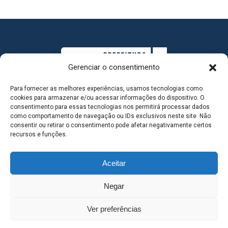
Gerenciar o consentimento
Para fornecer as melhores experiências, usamos tecnologias como
cookies para armazenar e/ou acessar informações do dispositivo. O
consentimento para essas tecnologias nos permitirá processar dados
como comportamento de navegação ou IDs exclusivos neste site. Não
consentir ou retirar o consentimento pode afetar negativamente certos
MAPA DO SITE
recursos e funções.
Aceitar
SEDE DO ADMINISTRATIVO MUNICIPAL - Avenida
Negar
Antônio Trajano, nº 30 - centro - Três Lagoas MS |
Ver preferências
Contato: 67 98139-3237