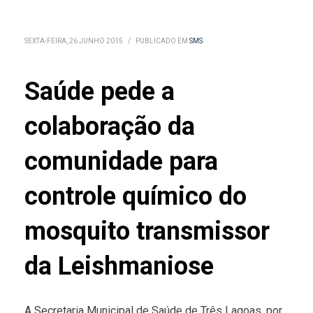
SEXTA-FEIRA, 26 JUNHO 2015
/
PUBLICADO EM
SMS
Saúde pede a
colaboração da
comunidade para
controle químico do
mosquito transmissor
da Leishmaniose
A Secretaria Municipal de Saúde de Três Lagoas, por