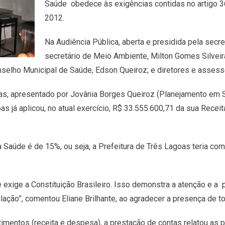
Saúde obedece às exigências contidas no artigo 3
2012.
Na Audiência Pública, aberta e presidida pela secre
secretário de Meio Ambiente, Milton Gomes Silvei
onselho Municipal de Saúde, Edson Queiroz; e diretores e asses
as, apresentado por Jovânia Borges Queiroz (Planejamento em S
as já aplicou, no atual exercício, R$ 33.555.600,71 da sua Receit
 Saúde é de 15%, ou seja, a Prefeitura de Três Lagoas teria co
exige a Constituição Brasileiro. Isso demonstra a atenção e a 
ão”, comentou Eliane Brilhante, ao agradecer a presença de to
mentos (receita e despesa), a prestação de contas relatou as pr