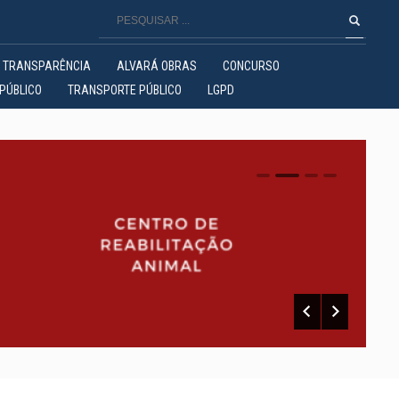
TRANSPARÊNCIA
ALVARÁ OBRAS
CONCURSO
PÚBLICO
TRANSPORTE PÚBLICO
LGPD
0
1
2
3