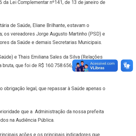
6 da Lei Complementar nº141, de 13 de janeiro de
tária de Saúde, Eliane Brilhante, estavam o
ra; os vereadores Jorge Augusto Martinho (PSD) e
sores da Saúde e demais Secretarias Municipais.
aúde) e Thais Emiliana Sales da Silva (Relações
a bruta, que foi de R$ 160.758.656,68. O total
mo obrigação legal, que repassar à Saúde apenas o
prioridade que a Administração da nossa prefeita
dos na Audiência Pública.
incipais ações e os principais indicadores que