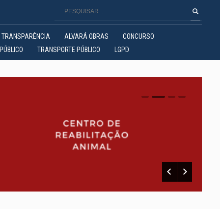
TRANSPARÊNCIA
ALVARÁ OBRAS
CONCURSO
PÚBLICO
TRANSPORTE PÚBLICO
LGPD
0
1
2
3