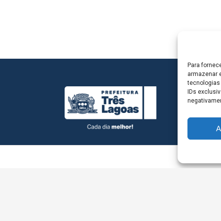
Para fornec
armazenar e
tecnologias
IDs exclusiv
negativamen
A
L - Avenida Antônio Trajano, nº 30 - centro - Três La