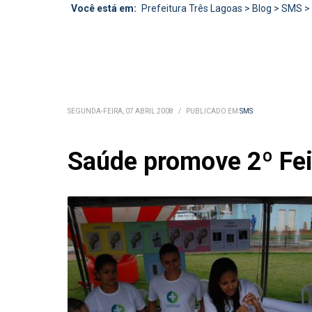
Você está em:
Prefeitura Três Lagoas
>
Blog
>
SMS
>
SEGUNDA-FEIRA, 07 ABRIL 2008
/
PUBLICADO EM
SMS
Saúde promove 2º Fei