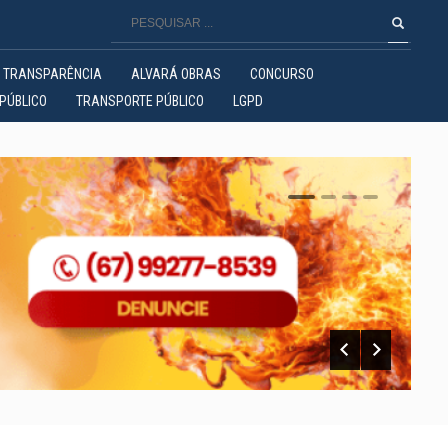
TRANSPARÊNCIA
ALVARÁ OBRAS
CONCURSO
PÚBLICO
TRANSPORTE PÚBLICO
LGPD
0
1
2
3