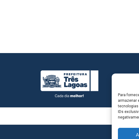
Para fornec
armazenar e
tecnologias
IDs exclusiv
negativamen
A