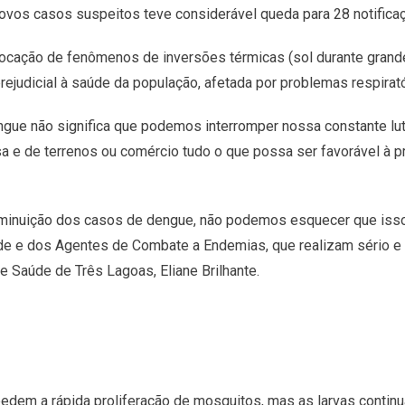
 novos casos suspeitos teve considerável queda para 28 notifica
cação de fenômenos de inversões térmicas (sol durante grande p
ejudicial à saúde da população, afetada por problemas respiratór
ngue não significa que podemos interromper nossa constante l
casa e de terrenos ou comércio tudo o que possa ser favorável à
diminuição dos casos de dengue, não podemos esquecer que isso
 e dos Agentes de Combate a Endemias, que realizam sério e d
e Saúde de Três Lagoas, Eliane Brilhante.
mpedem a rápida proliferação de mosquitos, mas as larvas conti