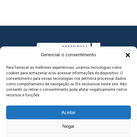
Gerenciar o consentimento
Para fornecer as melhores experiências, usamos tecnologias como
cookies para armazenar e/ou acessar informações do dispositivo. O
consentimento para essas tecnologias nos permitirá processar dados
como comportamento de navegação ou IDs exclusivos neste site. Não
consentir ou retirar o consentimento pode afetar negativamente certos
MAPA DO SITE
recursos e funções.
Aceitar
SEDE DO ADMINISTRATIVO MUNICIPAL - Avenida
Negar
Antônio Trajano, nº 30 - centro - Três Lagoas MS |