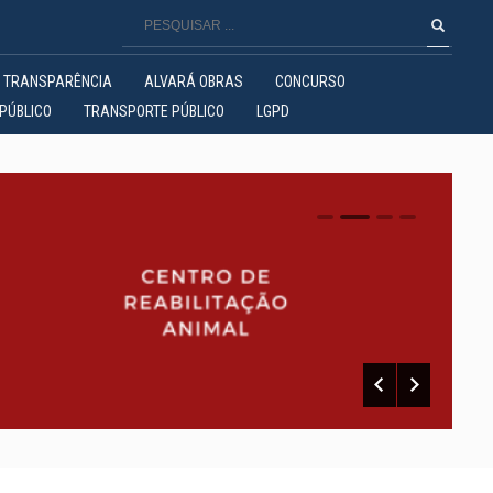
TRANSPARÊNCIA
ALVARÁ OBRAS
CONCURSO
PÚBLICO
TRANSPORTE PÚBLICO
LGPD
0
1
2
3