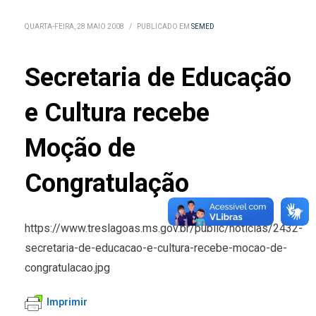
QUARTA-FEIRA, 28 MAIO 2008
/
PUBLICADO EM
SEMED
Secretaria de Educação
e Cultura recebe
Moção de
Congratulação
https://www.treslagoas.ms.gov.br/public/noticias/2432-
secretaria-de-educacao-e-cultura-recebe-mocao-de-
congratulacao.jpg
Imprimir