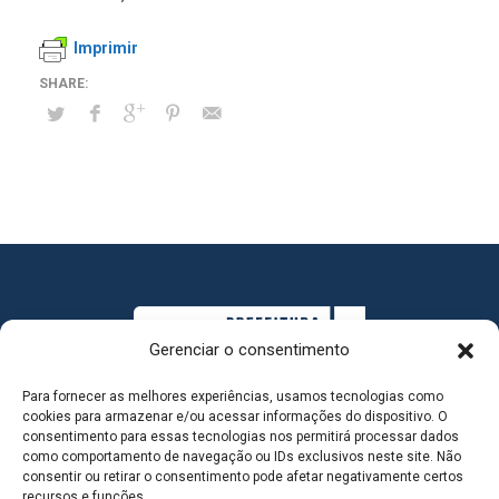
Imprimir
Gerenciar o consentimento
Para fornecer as melhores experiências, usamos tecnologias como
cookies para armazenar e/ou acessar informações do dispositivo. O
consentimento para essas tecnologias nos permitirá processar dados
como comportamento de navegação ou IDs exclusivos neste site. Não
consentir ou retirar o consentimento pode afetar negativamente certos
MAPA DO SITE
recursos e funções.