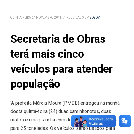
QUINTA-FEIRA, 24 NOVEMBRO 2011
/
PUBLICADO EM
SEGOV
Secretaria de Obras
terá mais cinco
veículos para atender
população
‘A prefeita Márcia Moura (PMDB) entregou na manhã
desta quinta-feira (24) duas caminhonetes, duas
motos e uma prancha com dois eixos e capacidade
para 25 toneladas. Os veículos serão usados para