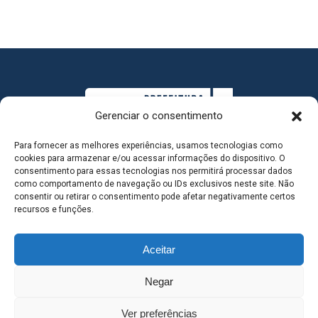
Gerenciar o consentimento
Para fornecer as melhores experiências, usamos tecnologias como
cookies para armazenar e/ou acessar informações do dispositivo. O
consentimento para essas tecnologias nos permitirá processar dados
como comportamento de navegação ou IDs exclusivos neste site. Não
consentir ou retirar o consentimento pode afetar negativamente certos
MAPA DO SITE
recursos e funções.
Aceitar
SEDE DO ADMINISTRATIVO MUNICIPAL - Avenida
Negar
Antônio Trajano, nº 30 - centro - Três Lagoas MS |
Ver preferências