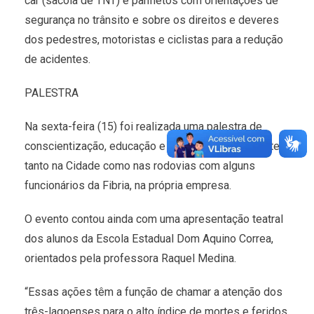
car (sacola de TNT) e panfletos com orientações de
segurança no trânsito e sobre os direitos e deveres
dos pedestres, motoristas e ciclistas para a redução
de acidentes.
PALESTRA
Na sexta-feira (15) foi realizada uma palestra de
conscientização, educação e prevenção de acidentes
tanto na Cidade como nas rodovias com alguns
funcionários da Fibria, na própria empresa.
O evento contou ainda com uma apresentação teatral
dos alunos da Escola Estadual Dom Aquino Correa,
orientados pela professora Raquel Medina.
“Essas ações têm a função de chamar a atenção dos
três-lagoenses para o alto índice de mortes e feridos