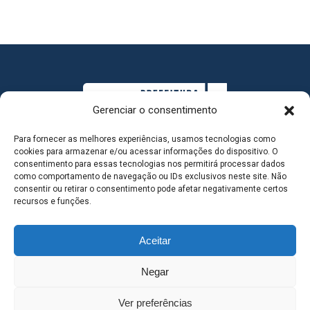
Gerenciar o consentimento
Para fornecer as melhores experiências, usamos tecnologias como
cookies para armazenar e/ou acessar informações do dispositivo. O
consentimento para essas tecnologias nos permitirá processar dados
como comportamento de navegação ou IDs exclusivos neste site. Não
consentir ou retirar o consentimento pode afetar negativamente certos
MAPA DO SITE
recursos e funções.
Aceitar
SEDE DO ADMINISTRATIVO MUNICIPAL - Avenida
Negar
Antônio Trajano, nº 30 - centro - Três Lagoas MS |
Ver preferências