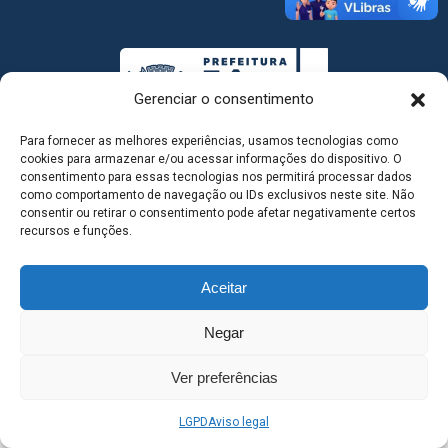
Gerenciar o consentimento
Para fornecer as melhores experiências, usamos tecnologias como
cookies para armazenar e/ou acessar informações do dispositivo. O
consentimento para essas tecnologias nos permitirá processar dados
como comportamento de navegação ou IDs exclusivos neste site. Não
MAPA DO SITE
consentir ou retirar o consentimento pode afetar negativamente certos
recursos e funções.
Aceitar
SEDE DO ADMINISTRATIVO MUNICIPAL - Avenida
Negar
Antônio Trajano, nº 30 - centro - Três Lagoas MS |
Ver preferências
Contato: 67 98139-3237
LGPD
Aviso legal