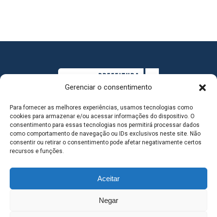
Gerenciar o consentimento
Para fornecer as melhores experiências, usamos tecnologias como
cookies para armazenar e/ou acessar informações do dispositivo. O
consentimento para essas tecnologias nos permitirá processar dados
como comportamento de navegação ou IDs exclusivos neste site. Não
consentir ou retirar o consentimento pode afetar negativamente certos
MAPA DO SITE
recursos e funções.
Aceitar
SEDE DO ADMINISTRATIVO MUNICIPAL - Avenida
Negar
Antônio Trajano, nº 30 - centro - Três Lagoas MS |