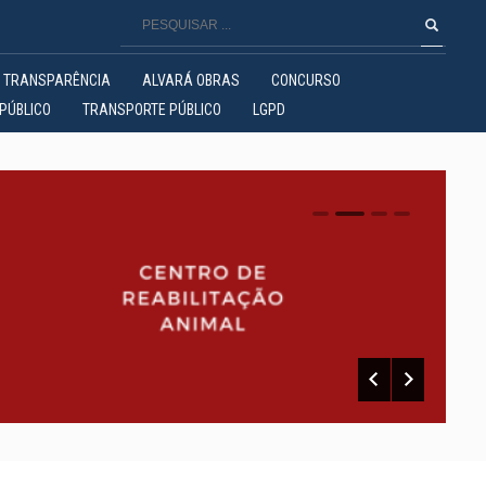
TRANSPARÊNCIA
ALVARÁ OBRAS
CONCURSO
PÚBLICO
TRANSPORTE PÚBLICO
LGPD
0
1
2
3