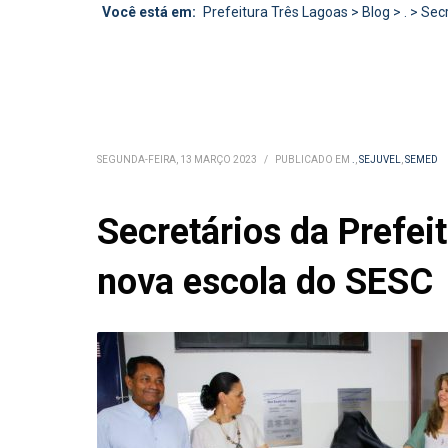
Você está em:
Prefeitura Três Lagoas
>
Blog
>
.
>
Secr
SEGUNDA-FEIRA, 13 MARÇO 2023
/
PUBLICADO EM
.
,
SEJUVEL
,
SEMED
Secretários da Prefei
nova escola do SESC