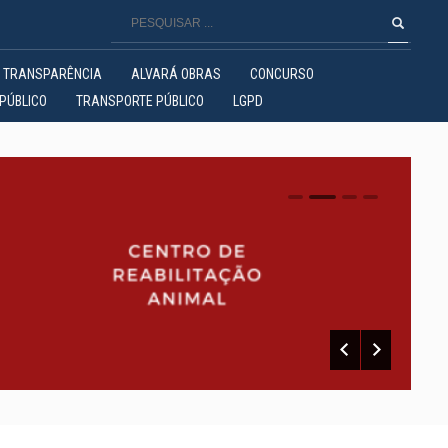
TRANSPARÊNCIA
ALVARÁ OBRAS
CONCURSO
PÚBLICO
TRANSPORTE PÚBLICO
LGPD
0
1
2
3