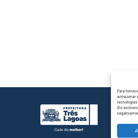
Para fornec
armazenar e
tecnologias
IDs exclusiv
negativamen
A