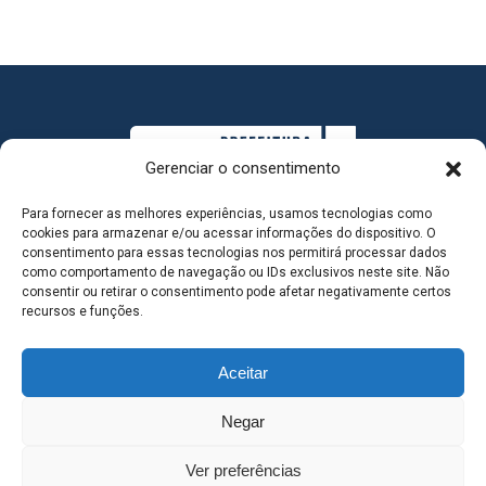
Gerenciar o consentimento
Para fornecer as melhores experiências, usamos tecnologias como
cookies para armazenar e/ou acessar informações do dispositivo. O
consentimento para essas tecnologias nos permitirá processar dados
como comportamento de navegação ou IDs exclusivos neste site. Não
consentir ou retirar o consentimento pode afetar negativamente certos
MAPA DO SITE
recursos e funções.
Aceitar
SEDE DO ADMINISTRATIVO MUNICIPAL - Avenida
Negar
Antônio Trajano, nº 30 - centro - Três Lagoas MS |
Ver preferências