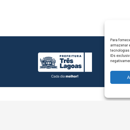
Para fornec
armazenar e
tecnologias
IDs exclusiv
negativamen
A
L - Avenida Antônio Trajano, nº 30 - centro - Três La