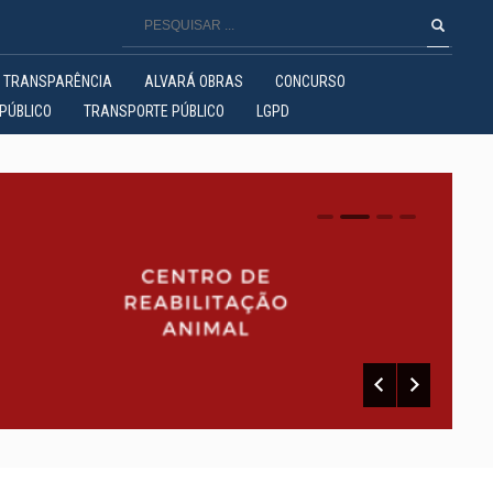
TRANSPARÊNCIA
ALVARÁ OBRAS
CONCURSO
PÚBLICO
TRANSPORTE PÚBLICO
LGPD
0
1
2
3