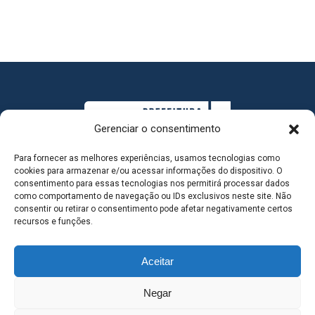
Gerenciar o consentimento
Para fornecer as melhores experiências, usamos tecnologias como
cookies para armazenar e/ou acessar informações do dispositivo. O
consentimento para essas tecnologias nos permitirá processar dados
como comportamento de navegação ou IDs exclusivos neste site. Não
consentir ou retirar o consentimento pode afetar negativamente certos
MAPA DO SITE
recursos e funções.
Aceitar
SEDE DO ADMINISTRATIVO MUNICIPAL - Avenida
Negar
Antônio Trajano, nº 30 - centro - Três Lagoas MS |