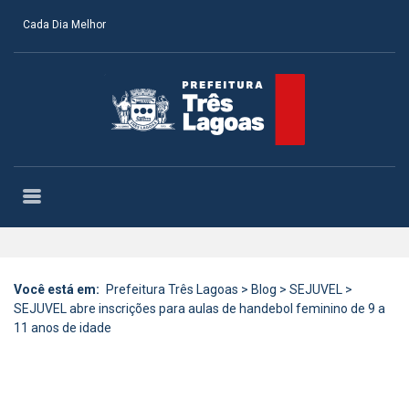
Cada Dia Melhor
Você está em:
Prefeitura Três Lagoas
>
Blog
>
SEJUVEL
>
SEJUVEL abre inscrições para aulas de handebol feminino de 9 a
11 anos de idade