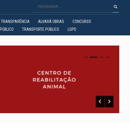
TRANSPARÊNCIA
ALVARÁ OBRAS
CONCURSO
PÚBLICO
TRANSPORTE PÚBLICO
LGPD
0
1
2
3