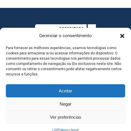
Gerenciar o consentimento
Para fornecer as melhores experiências, usamos tecnologias como
cookies para armazenar e/ou acessar informações do dispositivo. O
consentimento para essas tecnologias nos permitirá processar dados
como comportamento de navegação ou IDs exclusivos neste site. Não
consentir ou retirar o consentimento pode afetar negativamente certos
MAPA DO SITE
recursos e funções.
Aceitar
SEDE DO ADMINISTRATIVO MUNICIPAL - Avenida
Negar
Antônio Trajano, nº 30 - centro - Três Lagoas MS |
Ver preferências
Contato: 67 98139-3237
LGPD
Aviso legal