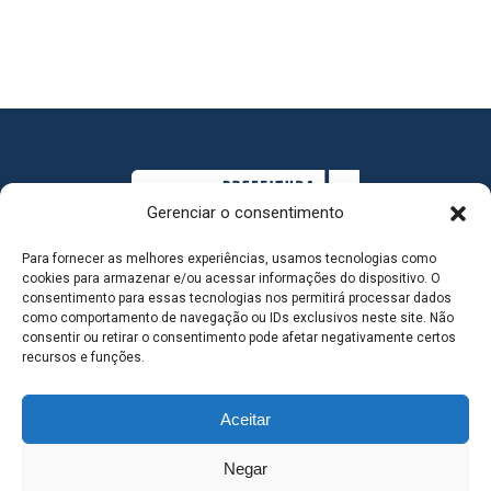
Gerenciar o consentimento
Para fornecer as melhores experiências, usamos tecnologias como
cookies para armazenar e/ou acessar informações do dispositivo. O
consentimento para essas tecnologias nos permitirá processar dados
como comportamento de navegação ou IDs exclusivos neste site. Não
consentir ou retirar o consentimento pode afetar negativamente certos
MAPA DO SITE
recursos e funções.
Aceitar
SEDE DO ADMINISTRATIVO MUNICIPAL - Avenida
Negar