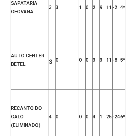
SAPATARIA
3
3
1
0
2
9
11
-2
4º
GEOVANA
AUTO CENTER
0
0
0
3
3
11
-8
5º
3
BETEL
RECANTO DO
GALO
4
0
0
0
4
1
25
-24
6º
(ELIMINADO)