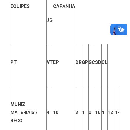
EQUIPES
CAPANHA
JG
PT
VT
EP
DR
GP
GC
SD
CL
MUNIZ
MATERIAIS /
4
10
3
1
0
16
4
12
1º
BECO