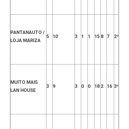
PANTANAUTO /
5
10
3
1
1
15
8
7
2º
LOJA MARIZA
MUITO MAIS
3
9
3
0
0
18
2
16
3º
LAN HOUSE