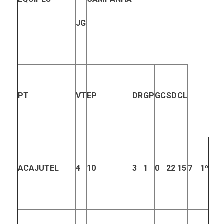
JG
PT
VT
EP
DR
GP
GC
SD
CL
ACAJUTEL
4
10
3
1
0
22
15
7
1º