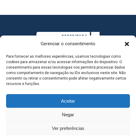
Gerenciar o consentimento
Para fornecer as melhores experiências, usamos tecnologias como
cookies para armazenar e/ou acessar informações do dispositivo. O
consentimento para essas tecnologias nos permitirá processar dados
como comportamento de navegação ou IDs exclusivos neste site. Não
consentir ou retirar o consentimento pode afetar negativamente certos
MAPA DO SITE
recursos e funções.
Aceitar
SEDE DO ADMINISTRATIVO MUNICIPAL - Avenida
Negar
Antônio Trajano, nº 30 - centro - Três Lagoas MS |
Ver preferências
Contato: 67 98139-3237