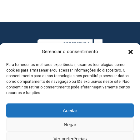
Gerenciar o consentimento
Para fornecer as melhores experiências, usamos tecnologias como
cookies para armazenar e/ou acessar informações do dispositivo. O
consentimento para essas tecnologias nos permitirá processar dados
como comportamento de navegação ou IDs exclusivos neste site. Não
consentir ou retirar o consentimento pode afetar negativamente certos
MAPA DO SITE
recursos e funções.
Aceitar
SEDE DO ADMINISTRATIVO MUNICIPAL - Avenida
Negar
Antônio Trajano, nº 30 - centro - Três Lagoas MS |
Ver preferências