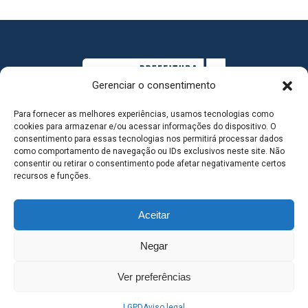
Gerenciar o consentimento
Para fornecer as melhores experiências, usamos tecnologias como
cookies para armazenar e/ou acessar informações do dispositivo. O
consentimento para essas tecnologias nos permitirá processar dados
como comportamento de navegação ou IDs exclusivos neste site. Não
consentir ou retirar o consentimento pode afetar negativamente certos
MAPA DO SITE
recursos e funções.
Aceitar
SEDE DO ADMINISTRATIVO MUNICIPAL - Avenida
Negar
Antônio Trajano, nº 30 - centro - Três Lagoas MS |
Ver preferências
Contato: 67 98139-3237
LGPD
Aviso legal