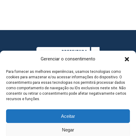
Gerenciar o consentimento
Para fornecer as melhores experiências, usamos tecnologias como
cookies para armazenar e/ou acessar informações do dispositivo. O
consentimento para essas tecnologias nos permitirá processar dados
como comportamento de navegação ou IDs exclusivos neste site. Não
consentir ou retirar o consentimento pode afetar negativamente certos
MAPA DO SITE
recursos e funções.
Aceitar
SEDE DO ADMINISTRATIVO MUNICIPAL - Avenida
Negar