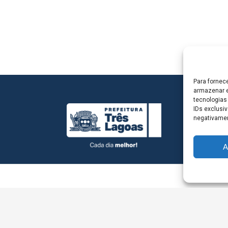
Para fornec
armazenar e
tecnologias
IDs exclusiv
negativamen
A
L - Avenida Antônio Trajano, nº 30 - centro - Três La