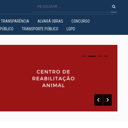
TRANSPARÊNCIA
ALVARÁ OBRAS
CONCURSO
PÚBLICO
TRANSPORTE PÚBLICO
LGPD
0
1
2
3