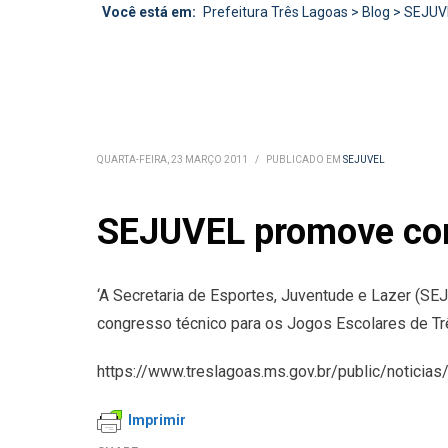
Você está em:
Prefeitura Três Lagoas
>
Blog
>
SEJUV
QUARTA-FEIRA, 23 MARÇO 2011
/
PUBLICADO EM
SEJUVEL
SEJUVEL promove con
‘A Secretaria de Esportes, Juventude e Lazer (SEJ
congresso técnico para os Jogos Escolares de Trê
https://www.treslagoas.ms.gov.br/public/noticia
Imprimir