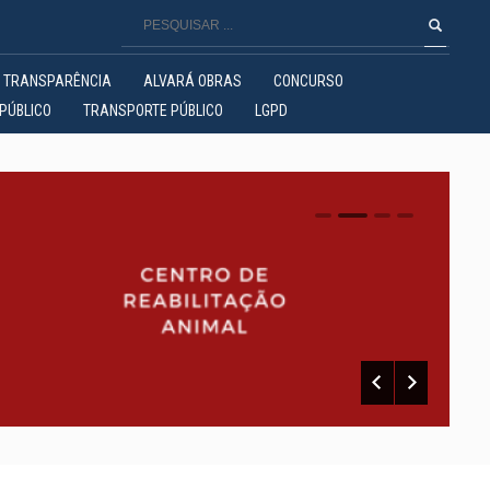
TRANSPARÊNCIA
ALVARÁ OBRAS
CONCURSO
PÚBLICO
TRANSPORTE PÚBLICO
LGPD
0
1
2
3