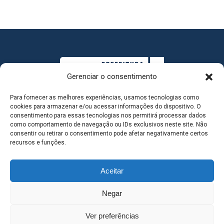
Gerenciar o consentimento
Para fornecer as melhores experiências, usamos tecnologias como
cookies para armazenar e/ou acessar informações do dispositivo. O
consentimento para essas tecnologias nos permitirá processar dados
como comportamento de navegação ou IDs exclusivos neste site. Não
consentir ou retirar o consentimento pode afetar negativamente certos
MAPA DO SITE
recursos e funções.
Aceitar
SEDE DO ADMINISTRATIVO MUNICIPAL - Avenida
Negar
Antônio Trajano, nº 30 - centro - Três Lagoas MS |
Ver preferências
Contato: 67 98139-3237