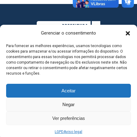
Gerenciar o consentimento
Para fornecer as melhores experiências, usamos tecnologias como
cookies para armazenar e/ou acessar informações do dispositivo. O
consentimento para essas tecnologias nos permitirá processar dados
como comportamento de navegação ou IDs exclusivos neste site. Não
consentir ou retirar o consentimento pode afetar negativamente certos
MAPA DO SITE
recursos e funções.
Aceitar
SEDE DO ADMINISTRATIVO MUNICIPAL - Avenida
Negar
Antônio Trajano, nº 30 - centro - Três Lagoas MS |
Ver preferências
Contato: 67 98139-3237
LGPD
Aviso legal