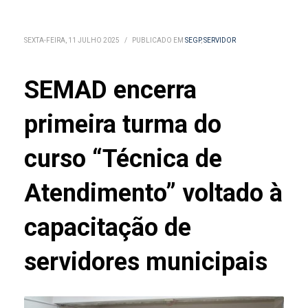
SEXTA-FEIRA, 11 JULHO 2025
/
PUBLICADO EM
SEGP
,
SERVIDOR
SEMAD encerra
primeira turma do
curso “Técnica de
Atendimento” voltado à
capacitação de
servidores municipais