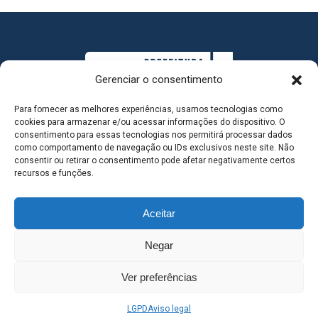
Gerenciar o consentimento
Para fornecer as melhores experiências, usamos tecnologias como
cookies para armazenar e/ou acessar informações do dispositivo. O
consentimento para essas tecnologias nos permitirá processar dados
como comportamento de navegação ou IDs exclusivos neste site. Não
consentir ou retirar o consentimento pode afetar negativamente certos
MAPA DO SITE
recursos e funções.
Aceitar
SEDE DO ADMINISTRATIVO MUNICIPAL - Avenida
Negar
Antônio Trajano, nº 30 - centro - Três Lagoas MS |
Ver preferências
Contato: 67 98139-3237
LGPD
Aviso legal