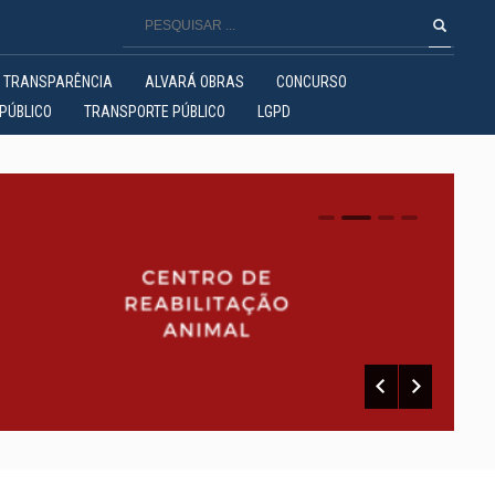
TRANSPARÊNCIA
ALVARÁ OBRAS
CONCURSO
PÚBLICO
TRANSPORTE PÚBLICO
LGPD
0
1
2
3