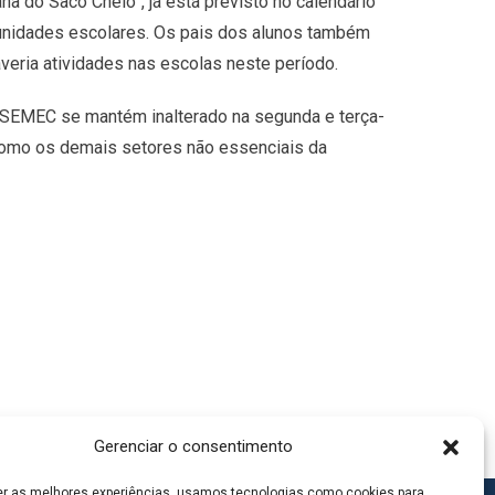
 do Saco Cheio”, já está previsto no calendário
 unidades escolares. Os pais dos alunos também
eria atividades nas escolas neste período.
a SEMEC se mantém inalterado na segunda e terça-
m como os demais setores não essenciais da
Gerenciar o consentimento
er as melhores experiências, usamos tecnologias como cookies para