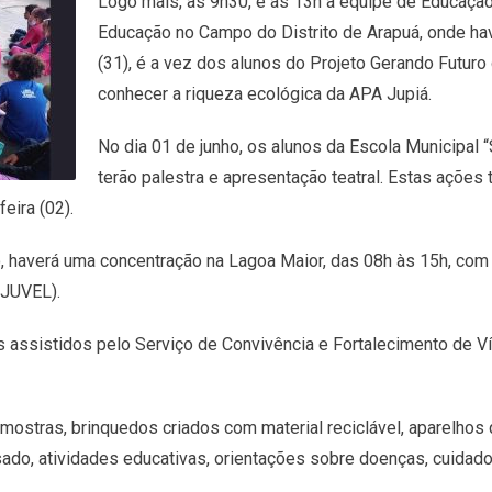
Logo mais, às 9h30, e às 13h a equipe de Educação
Educação no Campo do Distrito de Arapuá, onde have
(31), é a vez dos alunos do Projeto Gerando Futuro 
conhecer a riqueza ecológica da APA Jupiá.
No dia 01 de junho, os alunos da Escola Municipal 
terão palestra e apresentação teatral. Estas açõe
eira (02).
lo, haverá uma concentração na Lagoa Maior, das 08h às 15h, com
EJUVEL).
ssistidos pelo Serviço de Convivência e Fortalecimento de Vínc
ostras, brinquedos criados com material reciclável, aparelhos 
usado, atividades educativas, orientações sobre doenças, cuid