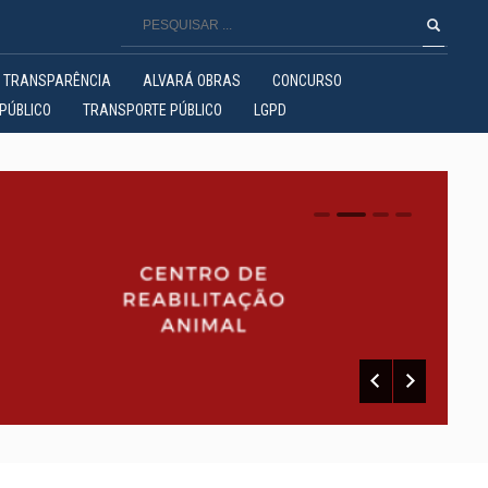
TRANSPARÊNCIA
ALVARÁ OBRAS
CONCURSO
PÚBLICO
TRANSPORTE PÚBLICO
LGPD
0
1
2
3