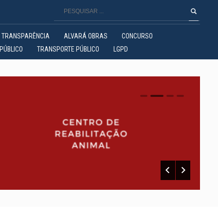
TRANSPARÊNCIA
ALVARÁ OBRAS
CONCURSO
PÚBLICO
TRANSPORTE PÚBLICO
LGPD
0
1
2
3