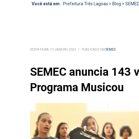
Você está em:
Prefeitura Três Lagoas
>
Blog
>
SEME
SEXTA-FEIRA, 13 JANEIRO 2023
/
PUBLICADO EM
SEMED
SEMEC anuncia 143 va
Programa Musicou