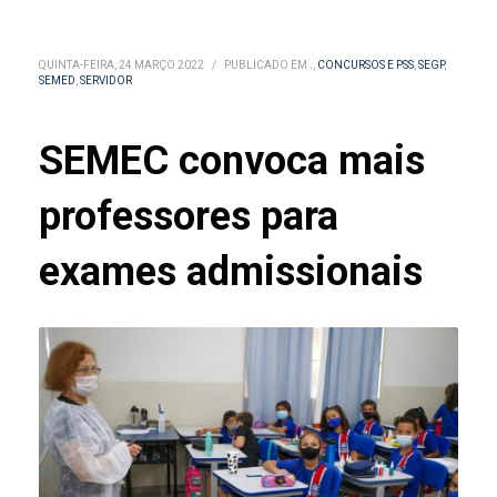
QUINTA-FEIRA, 24 MARÇO 2022
/
PUBLICADO EM
.
,
CONCURSOS E PSS
,
SEGP
,
SEMED
,
SERVIDOR
SEMEC convoca mais
professores para
exames admissionais