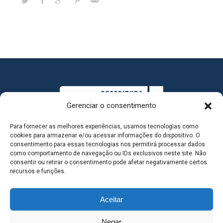
Gerenciar o consentimento
Para fornecer as melhores experiências, usamos tecnologias como
cookies para armazenar e/ou acessar informações do dispositivo. O
consentimento para essas tecnologias nos permitirá processar dados
como comportamento de navegação ou IDs exclusivos neste site. Não
consentir ou retirar o consentimento pode afetar negativamente certos
MAPA DO SITE
recursos e funções.
Aceitar
SEDE DO ADMINISTRATIVO MUNICIPAL - Avenida
Negar