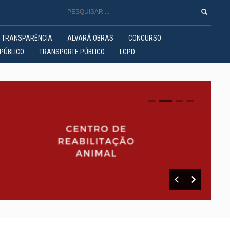
TRANSPARÊNCIA
ALVARÁ OBRAS
CONCURSO
PÚBLICO
TRANSPORTE PÚBLICO
LGPD
0
1
2
3