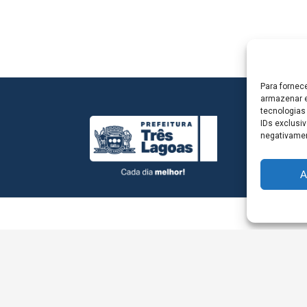
Para fornec
armazenar e
tecnologias
IDs exclusiv
negativamen
A
L - Avenida Antônio Trajano, nº 30 - centro - Três La