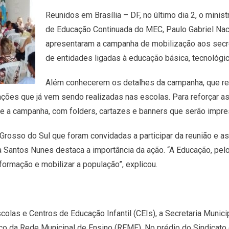
Reunidos em Brasília – DF, no último dia 2, o minis
de Educação Continuada do MEC, Paulo Gabriel Naci
apresentaram a campanha de mobilização aos secre
de entidades ligadas à educação básica, tecnológic
Além conhecerem os detalhes da campanha, que real
ções que já vem sendo realizadas nas escolas. Para reforçar as
e a campanha, com folders, cartazes e banners que serão impre
Grosso do Sul que foram convidadas a participar da reunião e as
Santos Nunes destaca a importância da ação. “A Educação, pelo
nformação e mobilizar a população”, explicou.
olas e Centros de Educação Infantil (CEIs), a Secretaria Municip
ico da Rede Municipal de Ensino (REME). No prédio do Sindicat