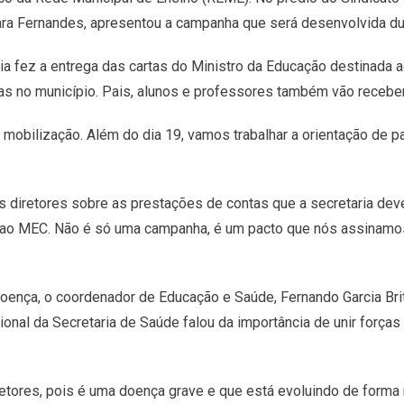
ara Fernandes, apresentou a campanha que será desenvolvida dur
ia fez a entrega das cartas do Ministro da Educação destinada
s no município. Pais, alunos e professores também vão recebe
obilização. Além do dia 19, vamos trabalhar a orientação de pai
s diretores sobre as prestações de contas que a secretaria de
 ao MEC. Não é só uma campanha, é um pacto que nós assinam
doença, o coordenador de Educação e Saúde, Fernando Garcia Br
sional da Secretaria de Saúde falou da importância de unir forç
etores, pois é uma doença grave e que está evoluindo de forma 