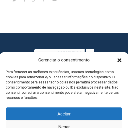
Gerenciar o consentimento
Para fornecer as melhores experiências, usamos tecnologias como
cookies para armazenar e/ou acessar informações do dispositivo. O
consentimento para essas tecnologias nos permitirá processar dados
como comportamento de navegação ou IDs exclusivos neste site. Não
consentir ou retirar o consentimento pode afetar negativamente certos
MAPA DO SITE
recursos e funções.
Aceitar
SEDE DO ADMINISTRATIVO MUNICIPAL - Avenida
Negar