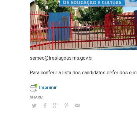
semec@treslagoas.ms.gov.br
Para conferir a lista dos candidatos deferidos e i
Imprimir