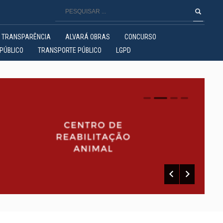
TRANSPARÊNCIA
ALVARÁ OBRAS
CONCURSO
PÚBLICO
TRANSPORTE PÚBLICO
LGPD
0
1
2
3