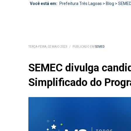
Você está em:
Prefeitura Três Lagoas
>
Blog
>
SEME
TERÇA-FEIRA, 02 MAIO 2023
/
PUBLICADO EM
SEMED
SEMEC divulga candida
Simplificado do Prog