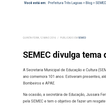
Você está em:
Prefeitura Três Lagoas
>
Blog
>
SEME
QUINTA-FEIRA, 12 MAIO 2016
/
PUBLICADO EM
SEMED
SEMEC divulga tema d
A Secretaria Municipal de Educação e Cultura (SEM
ano comemora 101 anos. Estiveram presentes, além
Bombeiros e APAE.
Na ocasião, a secretária de Educação, Jussara Fer
pela SEMEC e tem o objetivo de fazer um resgate 