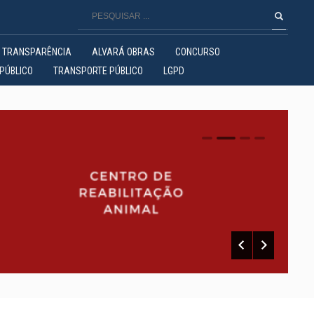
TRANSPARÊNCIA
ALVARÁ OBRAS
CONCURSO
PÚBLICO
TRANSPORTE PÚBLICO
LGPD
0
1
2
3