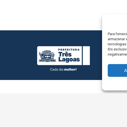
Para fornec
armazenar e
tecnologias
IDs exclusiv
negativamen
A
L - Avenida Antônio Trajano, nº 30 - centro - Três La