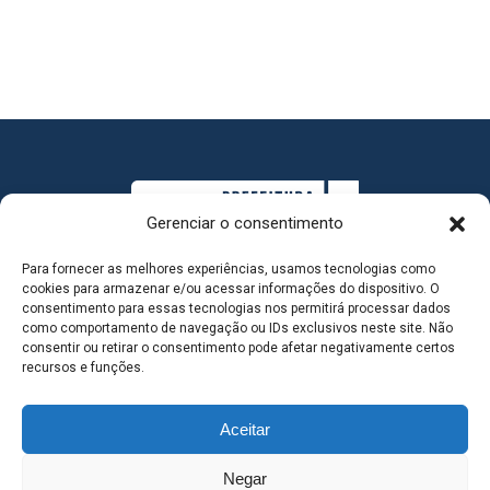
Gerenciar o consentimento
Para fornecer as melhores experiências, usamos tecnologias como
cookies para armazenar e/ou acessar informações do dispositivo. O
consentimento para essas tecnologias nos permitirá processar dados
como comportamento de navegação ou IDs exclusivos neste site. Não
consentir ou retirar o consentimento pode afetar negativamente certos
MAPA DO SITE
recursos e funções.
Aceitar
SEDE DO ADMINISTRATIVO MUNICIPAL - Avenida
Negar