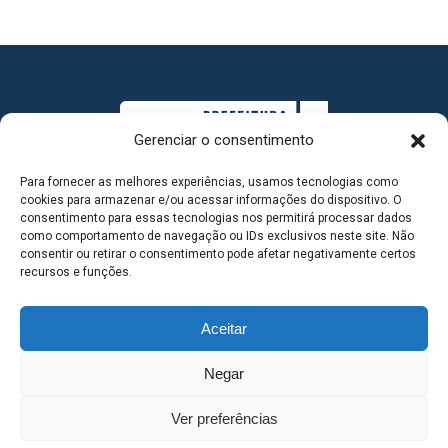
Gerenciar o consentimento
Para fornecer as melhores experiências, usamos tecnologias como
cookies para armazenar e/ou acessar informações do dispositivo. O
consentimento para essas tecnologias nos permitirá processar dados
como comportamento de navegação ou IDs exclusivos neste site. Não
consentir ou retirar o consentimento pode afetar negativamente certos
MAPA DO SITE
recursos e funções.
Aceitar
SEDE DO ADMINISTRATIVO MUNICIPAL - Avenida
Negar
Antônio Trajano, nº 30 - centro - Três Lagoas MS |
Ver preferências
Contato: 67 98139-3237