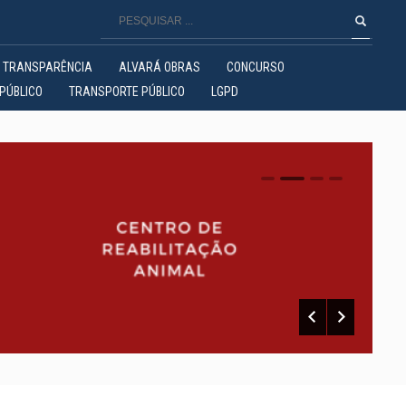
TRANSPARÊNCIA
ALVARÁ OBRAS
CONCURSO
PÚBLICO
TRANSPORTE PÚBLICO
LGPD
0
1
2
3