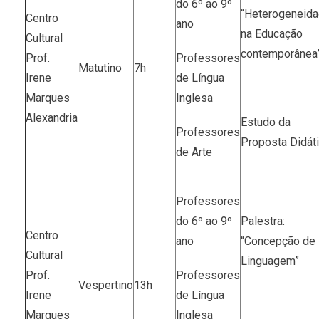
do 6º ao 9º
“Heterogeneid
Centro
ano
na Educação
Cultural
contemporânea
Prof.
Professores
Matutino
7h
Irene
de Língua
Marques
Inglesa
Alexandria
Estudo da
Professores
Proposta Didát
de Arte
Professores
do 6º ao 9º
Palestra:
Centro
ano
“Concepção de
Cultural
Linguagem”
Prof.
Professores
Vespertino
13h
Irene
de Língua
Marques
Inglesa