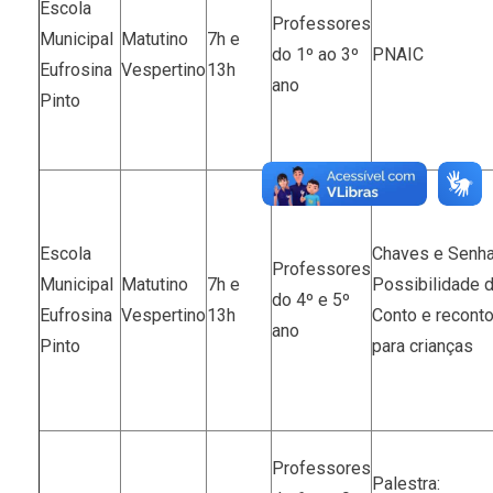
Escola
Professores
Municipal
Matutino
7h e
do 1º ao 3º
PNAIC
Eufrosina
Vespertino
13h
ano
Pinto
Escola
Chaves e Senha
Professores
Municipal
Matutino
7h e
Possibilidade 
do 4º e 5º
Eufrosina
Vespertino
13h
Conto e recont
ano
Pinto
para crianças
Professores
Palestra: