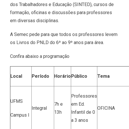
dos Trabalhadores e Educação (SINTED), cursos de
formação, oficinas e discussões para professores
em diversas disciplinas.
A Semec pede para que todos os professores levem
os Livros do PNLD do 6º ao 9º anos para área.
Confira abaixo a programação
Local
Período
Horário
Público
Tema
Professores
UFMS
7h e
em Ed.
Integral
OFICINA
13h
Infantil de 0
Campus I
a 3 anos