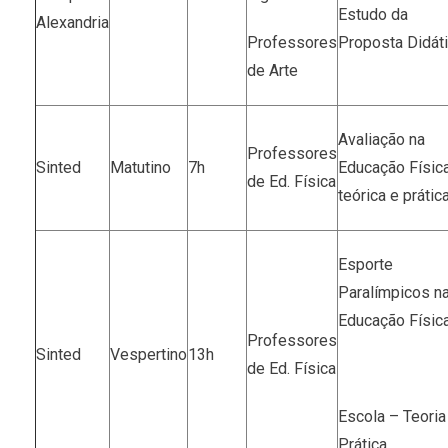
Estudo da
Alexandria
Professores
Proposta Didát
de Arte
Avaliação na
Professores
Sinted
Matutino
7h
Educação Físic
de Ed. Física
teórica e prátic
Esporte
Paralímpicos n
Educação Físic
Professores
Sinted
Vespertino
13h
de Ed. Física
Escola – Teoria
Prática