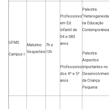
Palestra:
Professores
“Heterogeneid
em Ed.
na Educação
Infantil de
Contemporânea
04 e 085
UFMS
anos
Matutino
7h e
Vespertino
13h
Palestra:
Campus I
Aspectos
Professores
importantes no
dos 4º e 5º
Desenvolvimen
anos
da Criança
Pequena