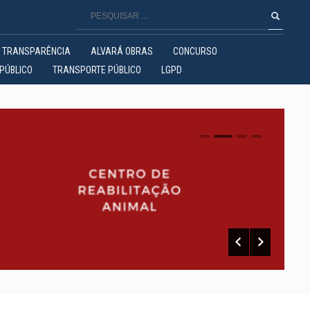
TRANSPARÊNCIA
ALVARÁ OBRAS
CONCURSO
PÚBLICO
TRANSPORTE PÚBLICO
LGPD
0
1
2
3