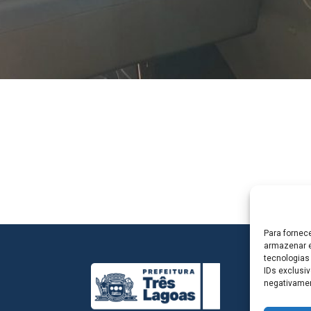
Para fornec
armazenar e
tecnologias
IDs exclusiv
negativamen