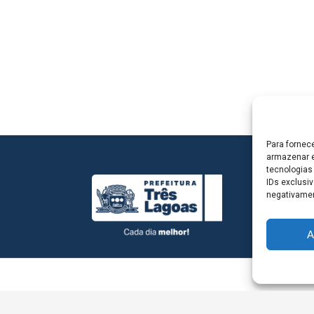
Para fornec
armazenar e
tecnologias
IDs exclusiv
negativamen
A