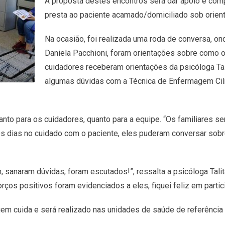
A proposta destes encontros será dar apoio e comp
presta ao paciente acamado/domiciliado sob orien
Na ocasião, foi realizada uma roda de conversa, onde
Daniela Pacchioni, foram orientações sobre como 
cuidadores receberam orientações da psicóloga Ta
algumas dúvidas com a Técnica de Enfermagem Cilm
nto para os cuidadores, quanto para a equipe. “Os familiares se
os dias no cuidado com o paciente, eles puderam conversar sobr
, sanaram dúvidas, foram escutados!”, ressalta a psicóloga Tali
rços positivos foram evidenciados a eles, fiquei feliz em partici
uem cuida e será realizado nas unidades de saúde de referência