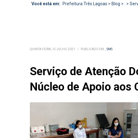
Você está em:
Prefeitura Três Lagoas
>
Blog
>
.
>
Serv
QUINTA-FEIRA, 15 JULHO 2021
/
PUBLICADO EM
.
,
SMS
Serviço de Atenção Do
Núcleo de Apoio aos 