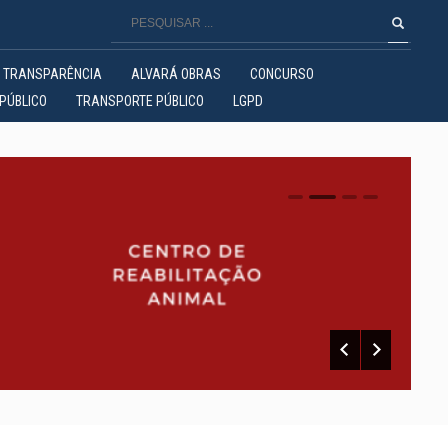
TRANSPARÊNCIA
ALVARÁ OBRAS
CONCURSO
PÚBLICO
TRANSPORTE PÚBLICO
LGPD
0
1
2
3