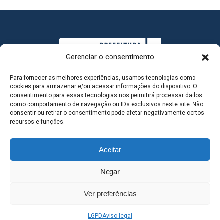
Gerenciar o consentimento
Para fornecer as melhores experiências, usamos tecnologias como
cookies para armazenar e/ou acessar informações do dispositivo. O
consentimento para essas tecnologias nos permitirá processar dados
como comportamento de navegação ou IDs exclusivos neste site. Não
consentir ou retirar o consentimento pode afetar negativamente certos
MAPA DO SITE
recursos e funções.
Aceitar
SEDE DO ADMINISTRATIVO MUNICIPAL - Avenida
Negar
Antônio Trajano, nº 30 - centro - Três Lagoas MS |
Ver preferências
Contato: 67 98139-3237
LGPD
Aviso legal