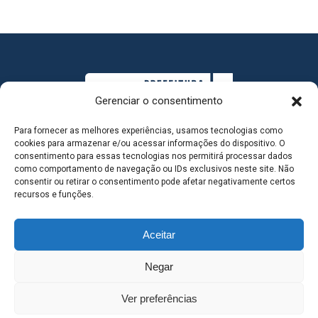
Gerenciar o consentimento
Para fornecer as melhores experiências, usamos tecnologias como
cookies para armazenar e/ou acessar informações do dispositivo. O
consentimento para essas tecnologias nos permitirá processar dados
como comportamento de navegação ou IDs exclusivos neste site. Não
consentir ou retirar o consentimento pode afetar negativamente certos
MAPA DO SITE
recursos e funções.
Aceitar
SEDE DO ADMINISTRATIVO MUNICIPAL - Avenida
Negar
Antônio Trajano, nº 30 - centro - Três Lagoas MS |
Ver preferências
Contato: 67 98139-3237